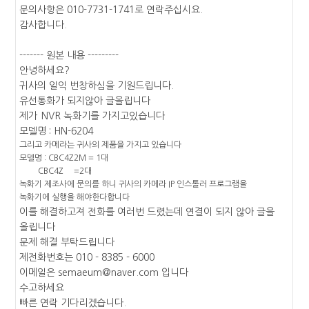
문의사항은 010-7731-1741로 연락주십시요.
감사합니다.
------- 원본 내용 ---------
안녕하세요?
귀사의 일익 번창하심을 기원드립니다.
유선통화가 되지않아 글올립니다
제가
NVR 녹화기를 가지고있습니다
모델명 : HN-6204
그리고 카메라는 귀사의 제품을 가지고 있습니다
모델명 : CBC4Z2M = 1대
CBC4Z =2대
녹화기 제조사에 문의를 하니 귀사의 카메라 IP 인스톨러 프로그램을
녹화기에 실행을 해야한다합니다
이를 해결하고져 전화를 여러번 드렸는데 연결이 되지 않아 글을
올립니다
문제 해결 부탁드립니다
제전화번호는 010 - 8385 - 6000
이메일은 semaeum@naver.com 입니다
수고하세요
빠른 연락 기다리겠습니다.