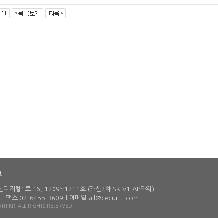
부
지털1로 16, 1209~1211호 (가산2차 SK V1 AP타워)
팩스 02-6455-3609ㅣ이메일 all@cecuriti.com
TI.KR, ALL RIGHTS RESERVED.